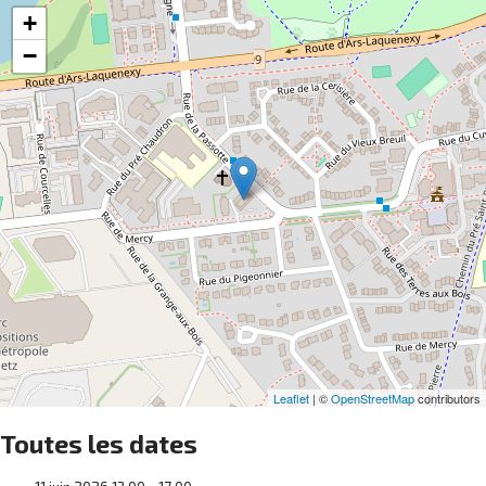
+
−
Leaflet
| ©
OpenStreetMap
contributors
Toutes les dates