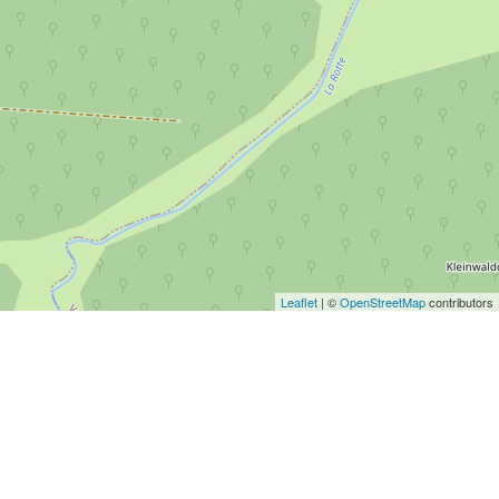
Leaflet
| ©
OpenStreetMap
contributors