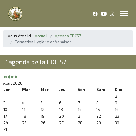
Année
Mois
Année
Mois
précédente
précédent
suivante
suivant
Vous êtes ici :
Accueil
Agenda FDC57
Formation Hygiène et Venaison
L' agenda de la FDC 57
Août 2026
Lun
Mar
Mer
Jeu
Ven
Sam
Dim
1
2
3
4
5
6
7
8
9
10
11
12
13
14
15
16
17
18
19
20
21
22
23
24
25
26
27
28
29
30
31