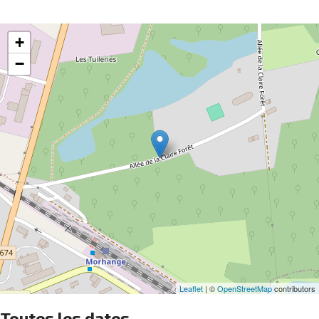
+
−
Leaflet
| ©
OpenStreetMap
contributors
Toutes les dates