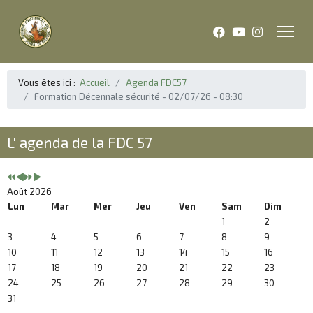
Année
Mois
Année
Mois
précédente
précédent
suivante
suivant
Vous êtes ici :
Accueil
Agenda FDC57
Formation Décennale sécurité - 02/07/26 - 08:30
L' agenda de la FDC 57
Août 2026
Lun
Mar
Mer
Jeu
Ven
Sam
Dim
1
2
3
4
5
6
7
8
9
10
11
12
13
14
15
16
17
18
19
20
21
22
23
24
25
26
27
28
29
30
31